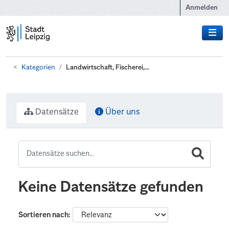
Zum Hauptinhalt wechseln
Anmelden
Kategorien
Landwirtschaft, Fischerei,...
Datensätze
Über uns
Keine Datensätze gefunden
Sortieren nach