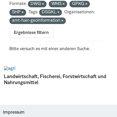
Formate:
DWG
WMS
GPKG
SHP
Tags:
DSGKL
Organisationen:
amt-fuer-geoinformation
Ergebnisse filtern
Bitte versuch es mit einer anderen Suche.
Landwirtschaft, Fischerei, Forstwirtschaft und
Nahrungsmittel
Impressum