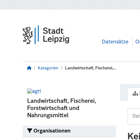
Zum Hauptinhalt wechseln
Datensätze
O
Kategorien
Landwirtschaft, Fischerei,...
Landwirtschaft, Fischerei,
Forstwirtschaft und
Nahrungsmittel
Organisationen
Ke