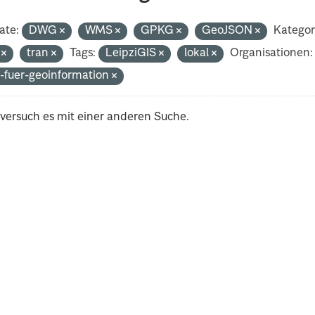
ate:
DWG
WMS
GPKG
GeoJSON
Kategor
i
tran
Tags:
LeipziGIS
lokal
Organisationen:
-fuer-geoinformation
 versuch es mit einer anderen Suche.