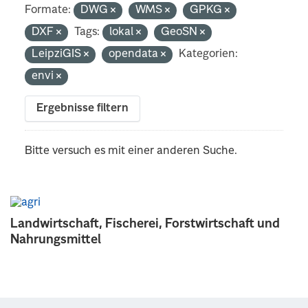
Formate:
DWG
WMS
GPKG
DXF
Tags:
lokal
GeoSN
LeipziGIS
opendata
Kategorien:
envi
Ergebnisse filtern
Bitte versuch es mit einer anderen Suche.
Landwirtschaft, Fischerei, Forstwirtschaft und
Nahrungsmittel