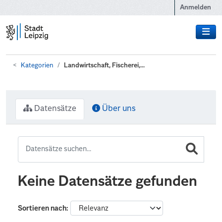
Zum Hauptinhalt wechseln
Anmelden
Kategorien
Landwirtschaft, Fischerei,...
Datensätze
Über uns
Keine Datensätze gefunden
Sortieren nach