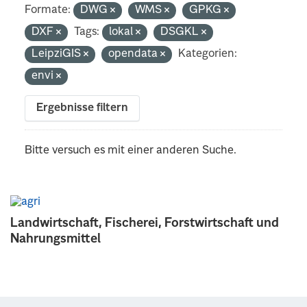
Formate:
DWG
WMS
GPKG
DXF
Tags:
lokal
DSGKL
LeipziGIS
opendata
Kategorien:
envi
Ergebnisse filtern
Bitte versuch es mit einer anderen Suche.
Landwirtschaft, Fischerei, Forstwirtschaft und
Nahrungsmittel