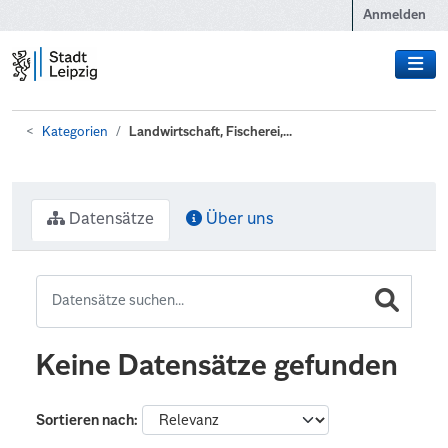
Zum Hauptinhalt wechseln
Anmelden
Kategorien
Landwirtschaft, Fischerei,...
Datensätze
Über uns
Keine Datensätze gefunden
Sortieren nach