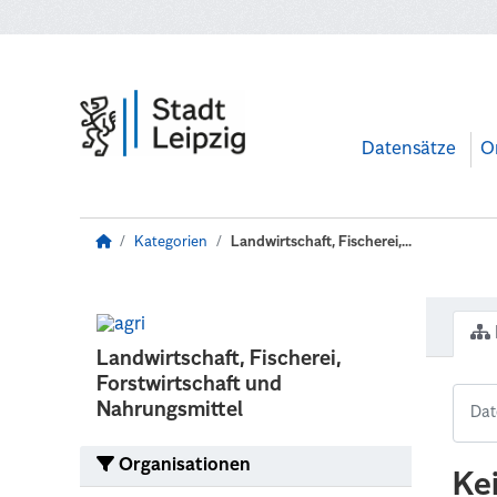
Zum Hauptinhalt wechseln
Datensätze
O
Kategorien
Landwirtschaft, Fischerei,...
Landwirtschaft, Fischerei,
Forstwirtschaft und
Nahrungsmittel
Organisationen
Ke