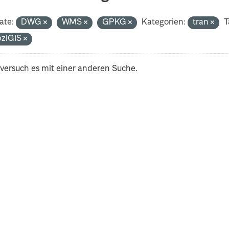
ate:
DWG
WMS
GPKG
Kategorien:
tran
T
pziGIS
 versuch es mit einer anderen Suche.