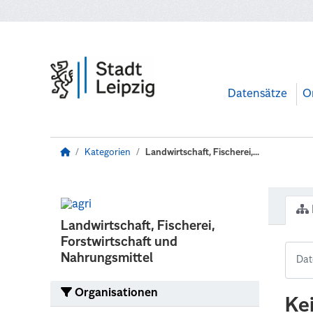
Zum Hauptinhalt wechseln
Datensätze
O
Kategorien
Landwirtschaft, Fischerei,...
Landwirtschaft, Fischerei,
Forstwirtschaft und
Nahrungsmittel
Organisationen
Ke