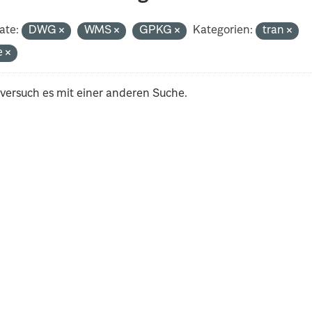
ate:
DWG
WMS
GPKG
Kategorien:
tran
e
 versuch es mit einer anderen Suche.