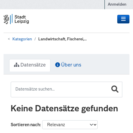
Zum Hauptinhalt wechseln
Anmelden
Kategorien
Landwirtschaft, Fischerei,...
Datensätze
Über uns
Keine Datensätze gefunden
Sortieren nach