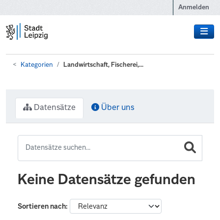
Zum Hauptinhalt wechseln
Anmelden
Kategorien
Landwirtschaft, Fischerei,...
Datensätze
Über uns
Keine Datensätze gefunden
Sortieren nach