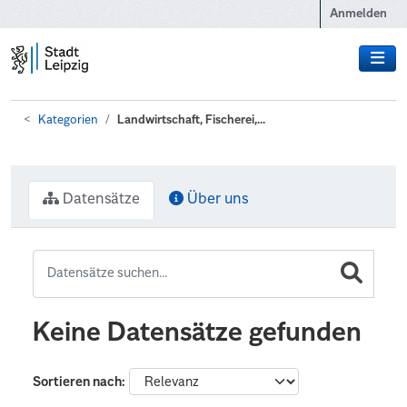
Zum Hauptinhalt wechseln
Anmelden
Kategorien
Landwirtschaft, Fischerei,...
Datensätze
Über uns
Keine Datensätze gefunden
Sortieren nach