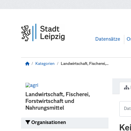
Zum Hauptinhalt wechseln
Datensätze
O
Kategorien
Landwirtschaft, Fischerei,...
Landwirtschaft, Fischerei,
Forstwirtschaft und
Nahrungsmittel
Organisationen
Ke