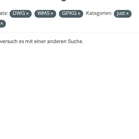
ate:
DWG
WMS
GPKG
Kategorien:
just
i
 versuch es mit einer anderen Suche.