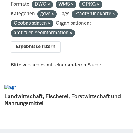
Formate:
DWG
WMS
GPKG
Kategorien:
gove
Tags:
Stadtgrundkarte
Geobasisdaten
Organisationen:
amt-fuer-geoinformation
Ergebnisse filtern
Bitte versuch es mit einer anderen Suche.
Landwirtschaft, Fischerei, Forstwirtschaft und
Nahrungsmittel