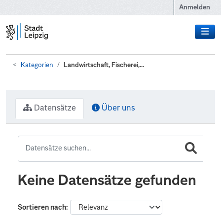
Zum Hauptinhalt wechseln
Anmelden
Kategorien
Landwirtschaft, Fischerei,...
Datensätze
Über uns
Keine Datensätze gefunden
Sortieren nach