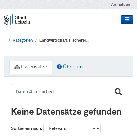
Zum Hauptinhalt wechseln
Anmelden
Kategorien
Landwirtschaft, Fischerei,...
Datensätze
Über uns
Keine Datensätze gefunden
Sortieren nach