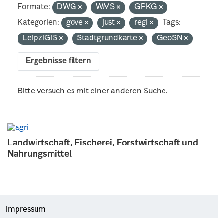
Formate:
DWG
WMS
GPKG
Kategorien:
gove
just
regi
Tags:
LeipziGIS
Stadtgrundkarte
GeoSN
Ergebnisse filtern
Bitte versuch es mit einer anderen Suche.
Landwirtschaft, Fischerei, Forstwirtschaft und
Nahrungsmittel
Impressum