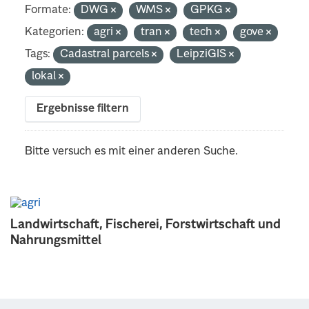
Formate:
DWG
WMS
GPKG
Kategorien:
agri
tran
tech
gove
Tags:
Cadastral parcels
LeipziGIS
lokal
Ergebnisse filtern
Bitte versuch es mit einer anderen Suche.
Landwirtschaft, Fischerei, Forstwirtschaft und
Nahrungsmittel