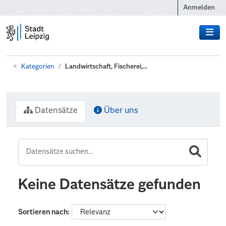
Zum Hauptinhalt wechseln
Anmelden
Kategorien
Landwirtschaft, Fischerei,...
Datensätze
Über uns
Keine Datensätze gefunden
Sortieren nach