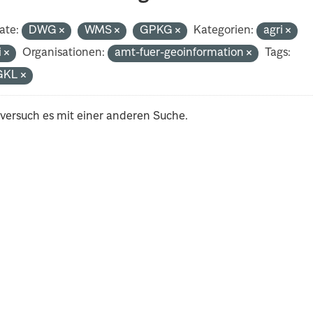
ate:
DWG
WMS
GPKG
Kategorien:
agri
i
Organisationen:
amt-fuer-geoinformation
Tags:
GKL
 versuch es mit einer anderen Suche.