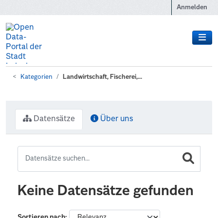
Zum Hauptinhalt wechseln
Anmelden
Kategorien
Landwirtschaft, Fischerei,...
Datensätze
Über uns
Keine Datensätze gefunden
Sortieren nach