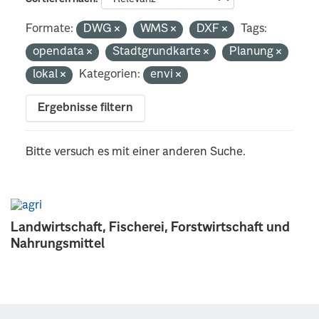
Formate:
DWG
WMS
DXF
Tags:
opendata
Stadtgrundkarte
Planung
lokal
Kategorien:
envi
Ergebnisse filtern
Bitte versuch es mit einer anderen Suche.
Landwirtschaft, Fischerei, Forstwirtschaft und
Nahrungsmittel