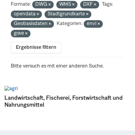
Formate:
DWG
WMS
DXF
Tags:
opendata
Stadtgrundkarte
Geobasisdaten
Kategorien:
envi
gove
Ergebnisse filtern
Bitte versuch es mit einer anderen Suche.
Landwirtschaft, Fischerei, Forstwirtschaft und
Nahrungsmittel