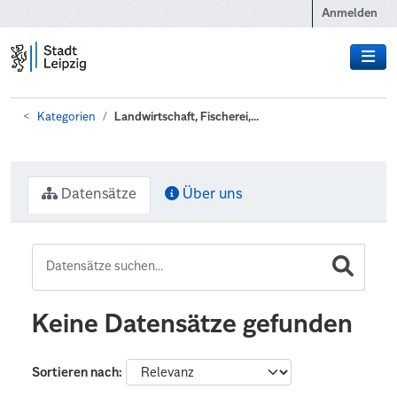
Zum Hauptinhalt wechseln
Anmelden
Kategorien
Landwirtschaft, Fischerei,...
Datensätze
Über uns
Keine Datensätze gefunden
Sortieren nach