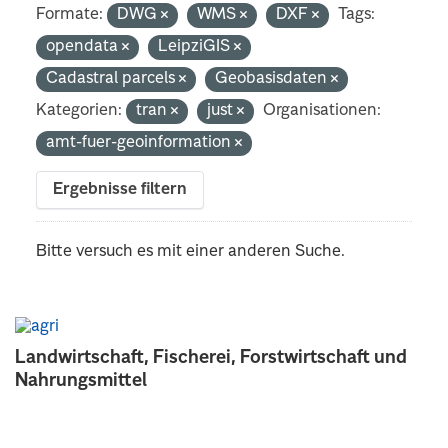
Formate:
DWG
WMS
DXF
Tags:
opendata
LeipziGIS
Cadastral parcels
Geobasisdaten
Kategorien:
tran
just
Organisationen:
amt-fuer-geoinformation
Ergebnisse filtern
Bitte versuch es mit einer anderen Suche.
Landwirtschaft, Fischerei, Forstwirtschaft und
Nahrungsmittel