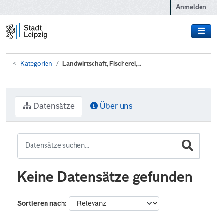
Zum Hauptinhalt wechseln
Anmelden
Kategorien
Landwirtschaft, Fischerei,...
Datensätze
Über uns
Keine Datensätze gefunden
Sortieren nach