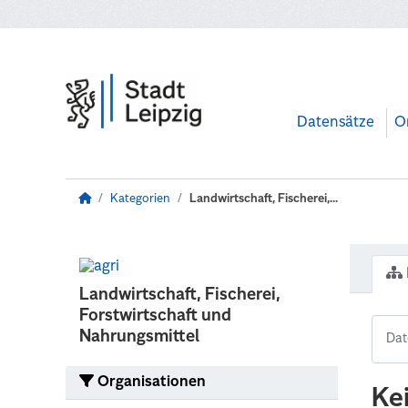
Zum Hauptinhalt wechseln
Datensätze
O
Kategorien
Landwirtschaft, Fischerei,...
Landwirtschaft, Fischerei,
Forstwirtschaft und
Nahrungsmittel
Organisationen
Ke