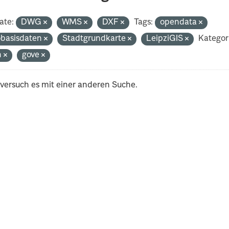
ate:
DWG
WMS
DXF
Tags:
opendata
basisdaten
Stadtgrundkarte
LeipziGIS
Kategor
h
gove
 versuch es mit einer anderen Suche.