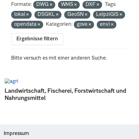
Formate:
DWG
WMS
DXF
Tags:
lokal
DSGKL
GeoSN
LeipziGIS
opendata
Kategorien:
gove
envi
Ergebnisse filtern
Bitte versuch es mit einer anderen Suche.
Landwirtschaft, Fischerei, Forstwirtschaft und
Nahrungsmittel
Impressum