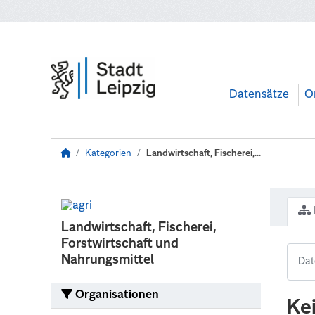
Zum Hauptinhalt wechseln
Datensätze
O
Kategorien
Landwirtschaft, Fischerei,...
Landwirtschaft, Fischerei,
Forstwirtschaft und
Nahrungsmittel
Organisationen
Ke