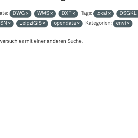
ate:
DWG
WMS
DXF
Tags:
lokal
DSGK
oSN
LeipziGIS
opendata
Kategorien:
envi
 versuch es mit einer anderen Suche.