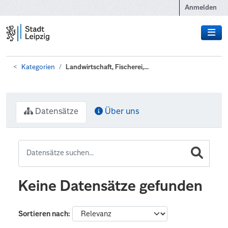
Zum Hauptinhalt wechseln
Anmelden
Kategorien
Landwirtschaft, Fischerei,...
Datensätze
Über uns
Keine Datensätze gefunden
Sortieren nach