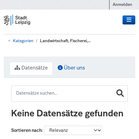
Zum Hauptinhalt wechseln
Anmelden
Kategorien
Landwirtschaft, Fischerei,...
Datensätze
Über uns
Keine Datensätze gefunden
Sortieren nach