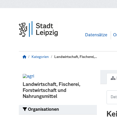
Zum Hauptinhalt wechseln
Datensätze
O
Kategorien
Landwirtschaft, Fischerei,...
Landwirtschaft, Fischerei,
Forstwirtschaft und
Nahrungsmittel
Organisationen
Ke