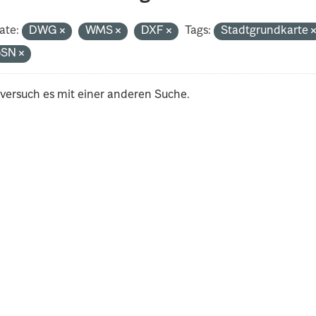
ate:
DWG
WMS
DXF
Tags:
Stadtgrundkarte
oSN
 versuch es mit einer anderen Suche.