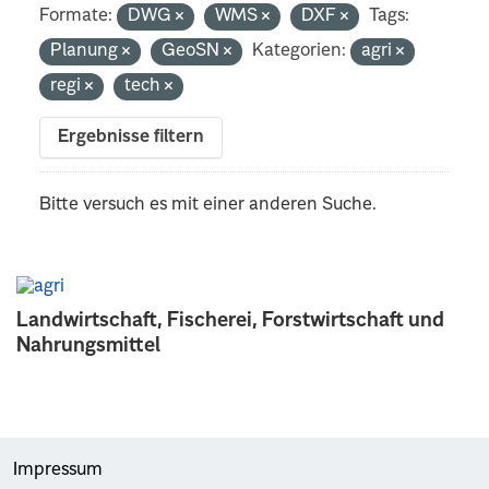
Formate:
DWG
WMS
DXF
Tags:
Planung
GeoSN
Kategorien:
agri
regi
tech
Ergebnisse filtern
Bitte versuch es mit einer anderen Suche.
Landwirtschaft, Fischerei, Forstwirtschaft und
Nahrungsmittel
Impressum