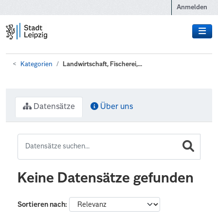
Zum Hauptinhalt wechseln
Anmelden
Kategorien
Landwirtschaft, Fischerei,...
Datensätze
Über uns
Keine Datensätze gefunden
Sortieren nach