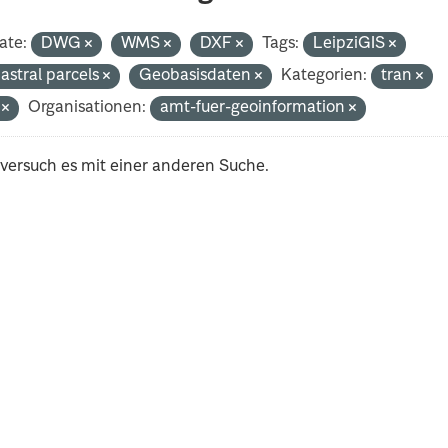
ate:
DWG
WMS
DXF
Tags:
LeipziGIS
astral parcels
Geobasisdaten
Kategorien:
tran
i
Organisationen:
amt-fuer-geoinformation
 versuch es mit einer anderen Suche.