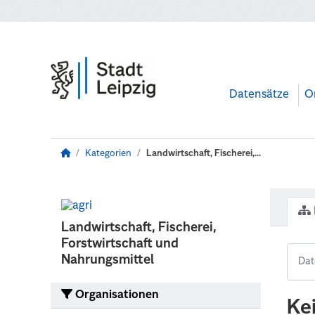
Zum Hauptinhalt wechseln
Datensätze
O
Kategorien
Landwirtschaft, Fischerei,...
Landwirtschaft, Fischerei,
Forstwirtschaft und
Nahrungsmittel
Organisationen
Ke