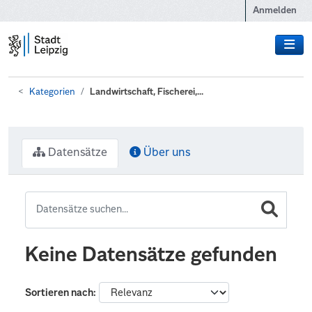
Zum Hauptinhalt wechseln
Anmelden
Kategorien
Landwirtschaft, Fischerei,...
Datensätze
Über uns
Keine Datensätze gefunden
Sortieren nach