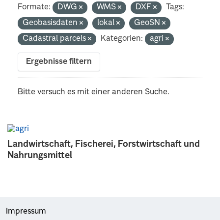
Formate:
DWG
WMS
DXF
Tags:
Geobasisdaten
lokal
GeoSN
Cadastral parcels
Kategorien:
agri
Ergebnisse filtern
Bitte versuch es mit einer anderen Suche.
Landwirtschaft, Fischerei, Forstwirtschaft und
Nahrungsmittel
Impressum