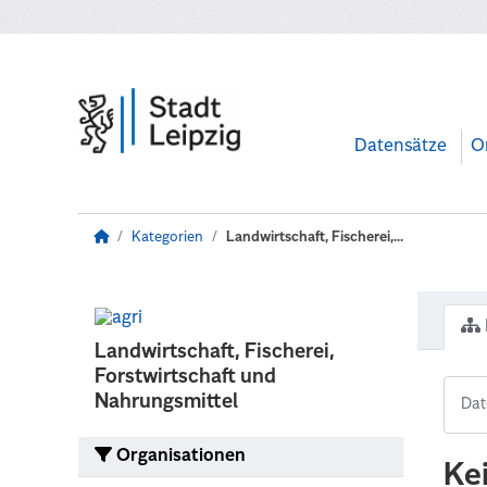
Zum Hauptinhalt wechseln
Datensätze
O
Kategorien
Landwirtschaft, Fischerei,...
Landwirtschaft, Fischerei,
Forstwirtschaft und
Nahrungsmittel
Organisationen
Ke