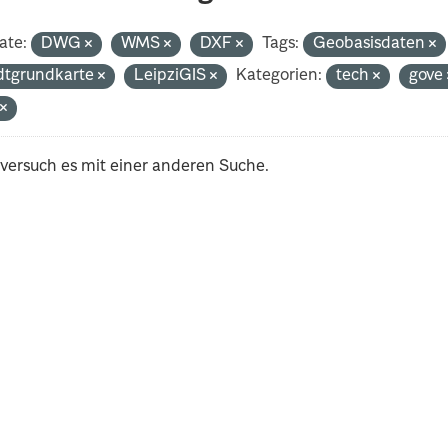
ate:
DWG
WMS
DXF
Tags:
Geobasisdaten
dtgrundkarte
LeipziGIS
Kategorien:
tech
gove
t
 versuch es mit einer anderen Suche.