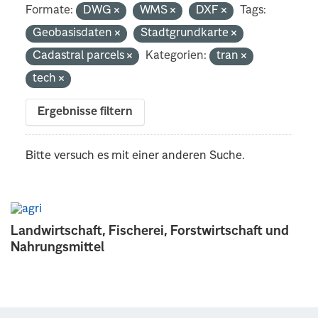
Formate:
DWG
WMS
DXF
Tags:
Geobasisdaten
Stadtgrundkarte
Cadastral parcels
Kategorien:
tran
tech
Ergebnisse filtern
Bitte versuch es mit einer anderen Suche.
Landwirtschaft, Fischerei, Forstwirtschaft und
Nahrungsmittel