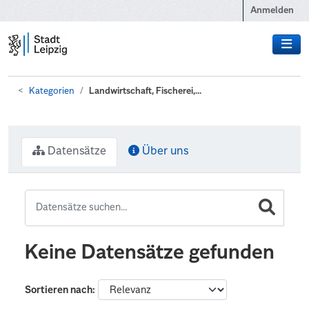
Zum Hauptinhalt wechseln
Anmelden
Kategorien
Landwirtschaft, Fischerei,...
Datensätze
Über uns
Keine Datensätze gefunden
Sortieren nach