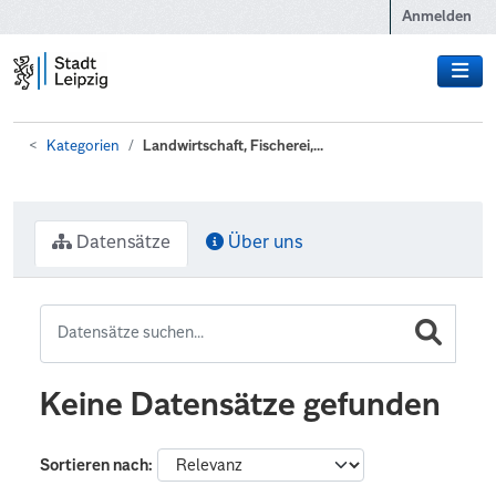
Zum Hauptinhalt wechseln
Anmelden
Kategorien
Landwirtschaft, Fischerei,...
Datensätze
Über uns
Keine Datensätze gefunden
Sortieren nach