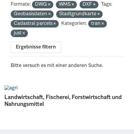
Formate:
DWG
WMS
DXF
Tags:
Geobasisdaten
Stadtgrundkarte
Cadastral parcels
Kategorien:
tran
just
Ergebnisse filtern
Bitte versuch es mit einer anderen Suche.
Landwirtschaft, Fischerei, Forstwirtschaft und
Nahrungsmittel