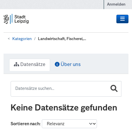
Zum Hauptinhalt wechseln
Anmelden
Kategorien
Landwirtschaft, Fischerei,...
Datensätze
Über uns
Keine Datensätze gefunden
Sortieren nach