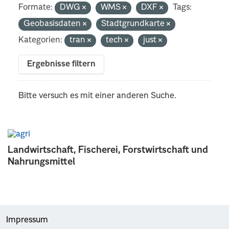
Formate:
DWG
WMS
DXF
Tags:
Geobasisdaten
Stadtgrundkarte
Kategorien:
tran
tech
just
Ergebnisse filtern
Bitte versuch es mit einer anderen Suche.
Landwirtschaft, Fischerei, Forstwirtschaft und
Nahrungsmittel
Impressum