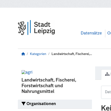
Zum Hauptinhalt wechseln
Datensätze
O
Kategorien
Landwirtschaft, Fischerei,...
Landwirtschaft, Fischerei,
Forstwirtschaft und
Nahrungsmittel
Organisationen
Ke