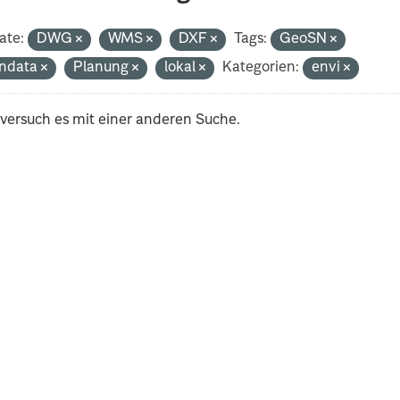
ate:
DWG
WMS
DXF
Tags:
GeoSN
ndata
Planung
lokal
Kategorien:
envi
 versuch es mit einer anderen Suche.