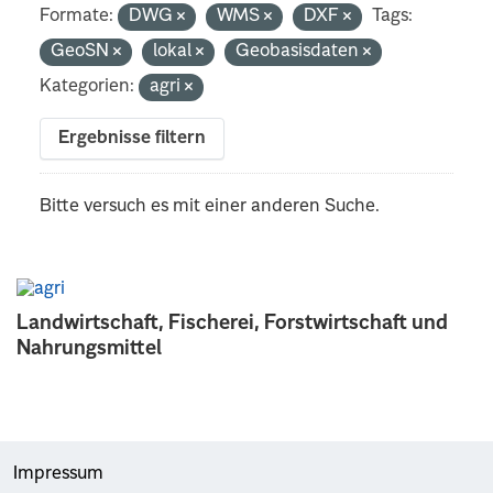
Formate:
DWG
WMS
DXF
Tags:
GeoSN
lokal
Geobasisdaten
Kategorien:
agri
Ergebnisse filtern
Bitte versuch es mit einer anderen Suche.
Landwirtschaft, Fischerei, Forstwirtschaft und
Nahrungsmittel
Impressum