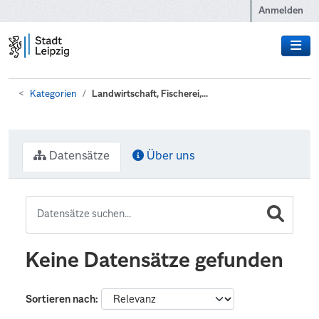
Zum Hauptinhalt wechseln
Anmelden
Kategorien
Landwirtschaft, Fischerei,...
Datensätze
Über uns
Keine Datensätze gefunden
Sortieren nach