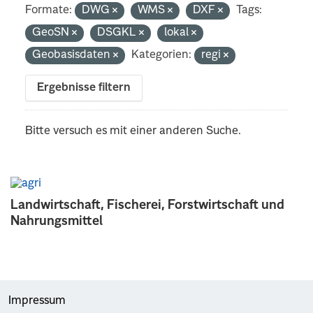
Formate:
DWG
WMS
DXF
Tags:
GeoSN
DSGKL
lokal
Geobasisdaten
Kategorien:
regi
Ergebnisse filtern
Bitte versuch es mit einer anderen Suche.
Landwirtschaft, Fischerei, Forstwirtschaft und
Nahrungsmittel
Impressum