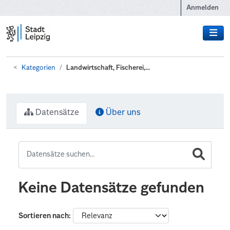
Zum Hauptinhalt wechseln
Anmelden
Kategorien
Landwirtschaft, Fischerei,...
Datensätze
Über uns
Keine Datensätze gefunden
Sortieren nach