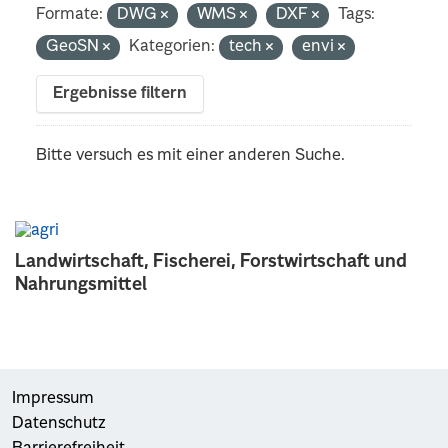
Formate:
DWG
WMS
DXF
Tags:
GeoSN
Kategorien:
tech
envi
Ergebnisse filtern
Bitte versuch es mit einer anderen Suche.
Landwirtschaft, Fischerei, Forstwirtschaft und
Nahrungsmittel
Impressum
Datenschutz