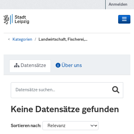
Zum Hauptinhalt wechseln
Anmelden
Kategorien
Landwirtschaft, Fischerei,...
Datensätze
Über uns
Keine Datensätze gefunden
Sortieren nach