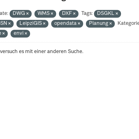
ate:
DWG
WMS
DXF
Tags:
DSGKL
oSN
LeipziGIS
opendata
Planung
Kategori
e
envi
 versuch es mit einer anderen Suche.