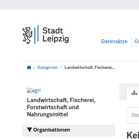
Zum Hauptinhalt wechseln
Datensätze
O
Kategorien
Landwirtschaft, Fischerei,...
Landwirtschaft, Fischerei,
Forstwirtschaft und
Nahrungsmittel
Organisationen
Ke