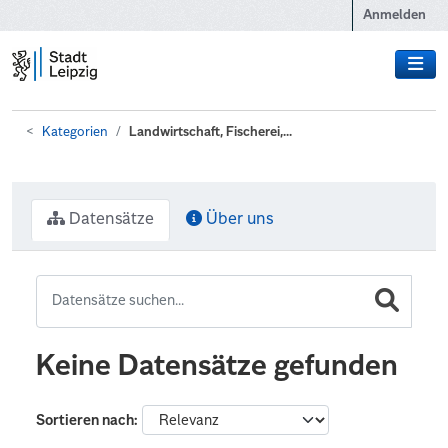
Zum Hauptinhalt wechseln
Anmelden
Kategorien
Landwirtschaft, Fischerei,...
Datensätze
Über uns
Keine Datensätze gefunden
Sortieren nach