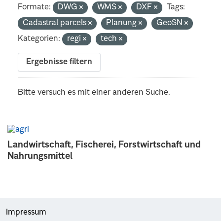
Formate:
DWG
WMS
DXF
Tags:
Cadastral parcels
Planung
GeoSN
Kategorien:
regi
tech
Ergebnisse filtern
Bitte versuch es mit einer anderen Suche.
Landwirtschaft, Fischerei, Forstwirtschaft und
Nahrungsmittel
Impressum