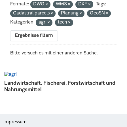
Formate:
DWG
WMS
DXF
Tags:
Cadastral parcels
Planung
GeoSN
Kategorien:
agri
tech
Ergebnisse filtern
Bitte versuch es mit einer anderen Suche.
Landwirtschaft, Fischerei, Forstwirtschaft und
Nahrungsmittel
Impressum