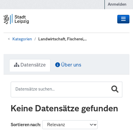
Zum Hauptinhalt wechseln
Anmelden
Kategorien
Landwirtschaft, Fischerei,...
Datensätze
Über uns
Keine Datensätze gefunden
Sortieren nach