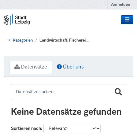
Zum Hauptinhalt wechseln
Anmelden
Kategorien
Landwirtschaft, Fischerei,...
Datensätze
Über uns
Keine Datensätze gefunden
Sortieren nach