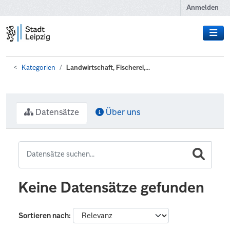
Zum Hauptinhalt wechseln
Anmelden
Kategorien
Landwirtschaft, Fischerei,...
Datensätze
Über uns
Keine Datensätze gefunden
Sortieren nach