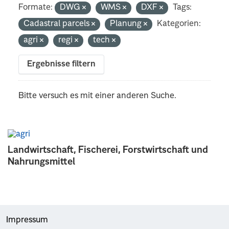
Formate:
DWG
WMS
DXF
Tags:
Cadastral parcels
Planung
Kategorien:
agri
regi
tech
Ergebnisse filtern
Bitte versuch es mit einer anderen Suche.
Landwirtschaft, Fischerei, Forstwirtschaft und
Nahrungsmittel
Impressum