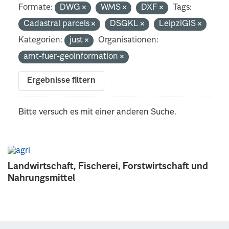
Formate:
DWG
WMS
DXF
Tags:
Cadastral parcels
DSGKL
LeipziGIS
Kategorien:
just
Organisationen:
amt-fuer-geoinformation
Ergebnisse filtern
Bitte versuch es mit einer anderen Suche.
Landwirtschaft, Fischerei, Forstwirtschaft und
Nahrungsmittel