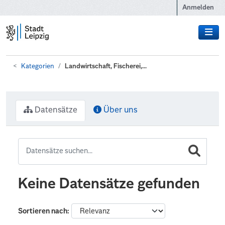
Zum Hauptinhalt wechseln
Anmelden
Kategorien
Landwirtschaft, Fischerei,...
Datensätze
Über uns
Keine Datensätze gefunden
Sortieren nach