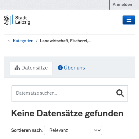
Zum Hauptinhalt wechseln
Anmelden
Kategorien
Landwirtschaft, Fischerei,...
Datensätze
Über uns
Keine Datensätze gefunden
Sortieren nach