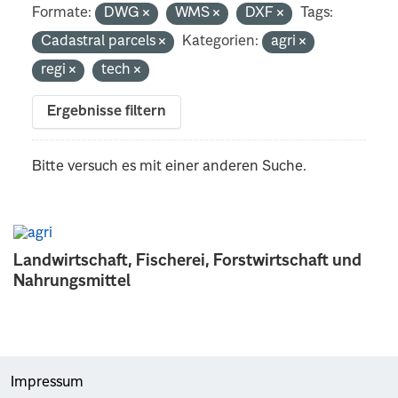
Formate:
DWG
WMS
DXF
Tags:
Cadastral parcels
Kategorien:
agri
regi
tech
Ergebnisse filtern
Bitte versuch es mit einer anderen Suche.
Landwirtschaft, Fischerei, Forstwirtschaft und
Nahrungsmittel
Impressum