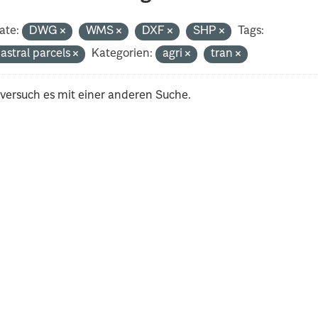
ate:
DWG
WMS
DXF
SHP
Tags:
astral parcels
Kategorien:
agri
tran
 versuch es mit einer anderen Suche.