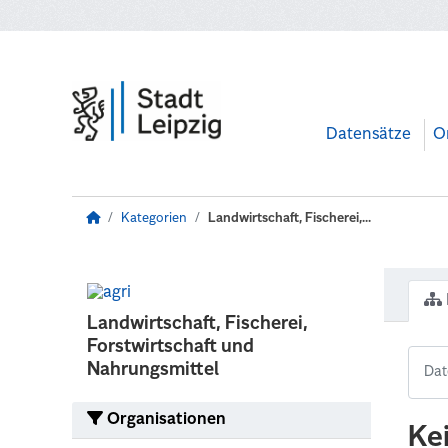
Zum Hauptinhalt wechseln
Datensätze
O
Kategorien
Landwirtschaft, Fischerei,...
Landwirtschaft, Fischerei,
Forstwirtschaft und
Nahrungsmittel
Organisationen
Ke