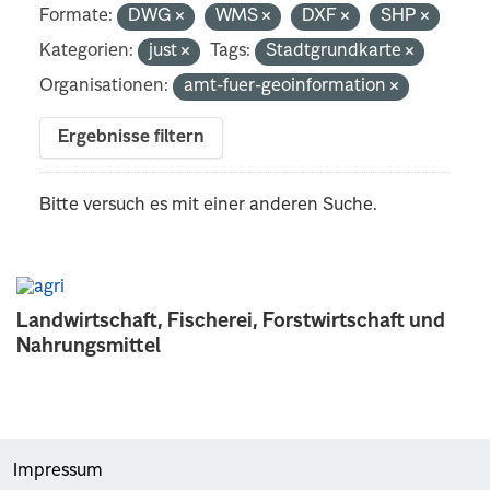
Formate:
DWG
WMS
DXF
SHP
Kategorien:
just
Tags:
Stadtgrundkarte
Organisationen:
amt-fuer-geoinformation
Ergebnisse filtern
Bitte versuch es mit einer anderen Suche.
Landwirtschaft, Fischerei, Forstwirtschaft und
Nahrungsmittel
Impressum