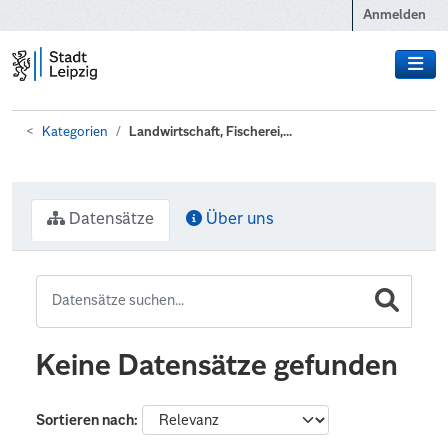
Zum Hauptinhalt wechseln
Anmelden
Kategorien
Landwirtschaft, Fischerei,...
Datensätze
Über uns
Keine Datensätze gefunden
Sortieren nach