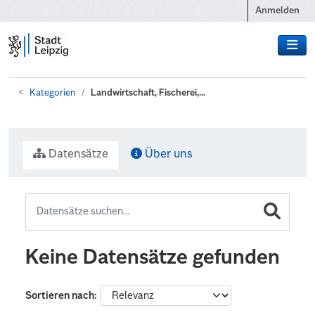
Zum Hauptinhalt wechseln
Anmelden
Kategorien
Landwirtschaft, Fischerei,...
Datensätze
Über uns
Keine Datensätze gefunden
Sortieren nach