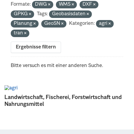
Formate:
DWG
WMS
DXF
GPKG
Tags:
Geobasisdaten
Planung
GeoSN
Kategorien:
agri
tran
Ergebnisse filtern
Bitte versuch es mit einer anderen Suche.
Landwirtschaft, Fischerei, Forstwirtschaft und
Nahrungsmittel