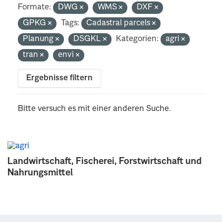
Formate:
DWG
WMS
DXF
GPKG
Tags:
Cadastral parcels
Planung
DSGKL
Kategorien:
agri
tran
envi
Ergebnisse filtern
Bitte versuch es mit einer anderen Suche.
Landwirtschaft, Fischerei, Forstwirtschaft und
Nahrungsmittel