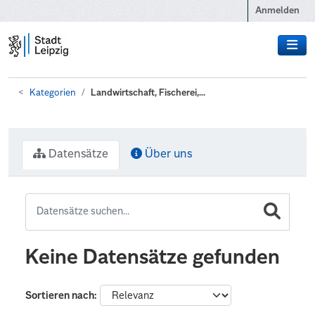
Zum Hauptinhalt wechseln
Anmelden
Kategorien
Landwirtschaft, Fischerei,...
Datensätze
Über uns
Keine Datensätze gefunden
Sortieren nach