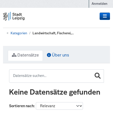
Zum Hauptinhalt wechseln
Anmelden
Kategorien
Landwirtschaft, Fischerei,...
Datensätze
Über uns
Keine Datensätze gefunden
Sortieren nach