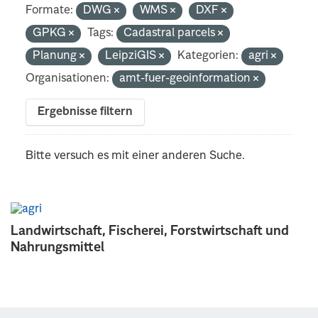
Formate:
DWG
WMS
DXF
GPKG
Tags:
Cadastral parcels
Planung
LeipziGIS
Kategorien:
agri
Organisationen:
amt-fuer-geoinformation
Ergebnisse filtern
Bitte versuch es mit einer anderen Suche.
Landwirtschaft, Fischerei, Forstwirtschaft und
Nahrungsmittel