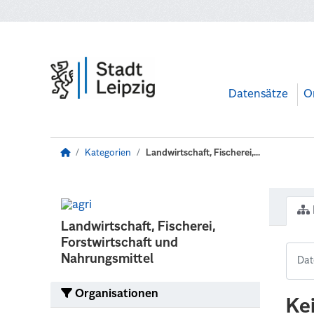
Zum Hauptinhalt wechseln
Datensätze
O
Kategorien
Landwirtschaft, Fischerei,...
Landwirtschaft, Fischerei,
Forstwirtschaft und
Nahrungsmittel
Organisationen
Ke