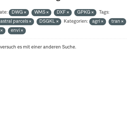
ate:
DWG
WMS
DXF
GPKG
Tags:
astral parcels
DSGKL
Kategorien:
agri
tran
i
envi
 versuch es mit einer anderen Suche.