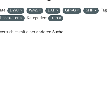
ate:
DWG
WMS
DXF
GPKG
SHP
Tag
basisdaten
Kategorien:
tran
 versuch es mit einer anderen Suche.