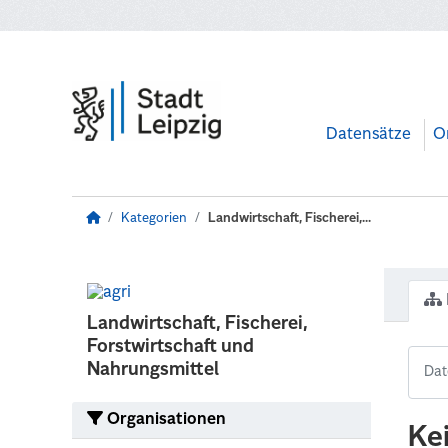
Zum Hauptinhalt wechseln
Datensätze
O
Kategorien
Landwirtschaft, Fischerei,...
Landwirtschaft, Fischerei,
Forstwirtschaft und
Nahrungsmittel
Organisationen
Ke