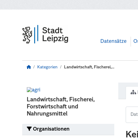
Zum Hauptinhalt wechseln
Datensätze
O
Kategorien
Landwirtschaft, Fischerei,...
Landwirtschaft, Fischerei,
Forstwirtschaft und
Nahrungsmittel
Organisationen
Ke