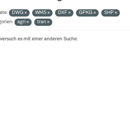
ate:
DWG
WMS
DXF
GPKG
SHP
orien:
agri
tran
 versuch es mit einer anderen Suche.