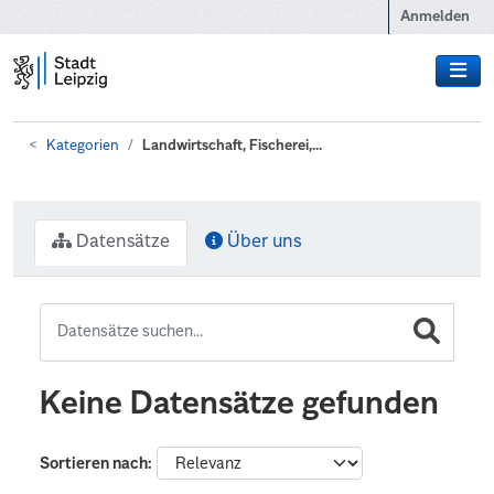
Zum Hauptinhalt wechseln
Anmelden
Kategorien
Landwirtschaft, Fischerei,...
Datensätze
Über uns
Keine Datensätze gefunden
Sortieren nach