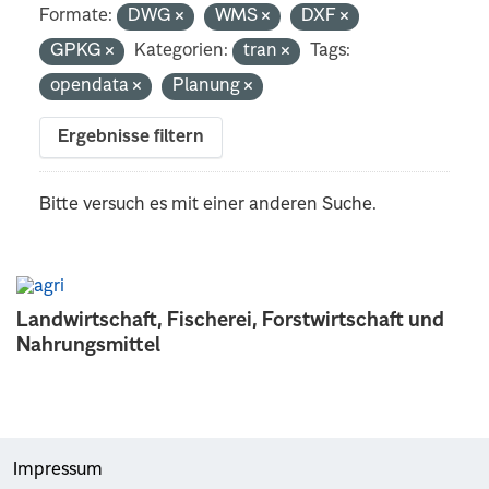
Formate:
DWG
WMS
DXF
GPKG
Kategorien:
tran
Tags:
opendata
Planung
Ergebnisse filtern
Bitte versuch es mit einer anderen Suche.
Landwirtschaft, Fischerei, Forstwirtschaft und
Nahrungsmittel
Impressum